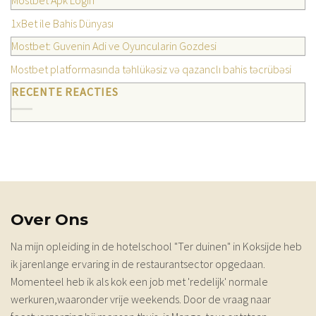
1xBet ile Bahis Dünyası
Mostbet: Guvenin Adi ve Oyuncularin Gozdesi
Mostbet platformasında təhlükəsiz və qazanclı bahis təcrübəsi
RECENTE REACTIES
Over Ons
Na mijn opleiding in de hotelschool "Ter duinen" in Koksijde heb
ik jarenlange ervaring in de restaurantsector opgedaan.
Momenteel heb ik als kok een job met 'redelijk' normale
werkuren,waaronder vrije weekends. Door de vraag naar