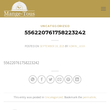
UNCATEGORIZED
556220761758223242
POSTED ON
SEPTEMBER 18, 2025
BY
ADMIN_JUVA
556220761758223242
This entry was posted in
Uncategorized
. Bookmark the
permalink
.